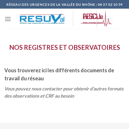
Skip
RÉSEAU DES URGENCES DE LA VALLÉE DU RHÔNE : 04 37 02 10 59
to
content
NOS REGISTRES ET OBSERVATOIRES
Vous trouverez ici les différents documents de
travail du réseau
Vous pouvez nous contacter pour obtenir d’autres formats
des observations et CRF au besoin