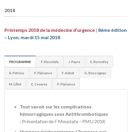
2018
Printemps
2018
de la
médecine d’urgence
|
8
ème
édition
– Lyon, mardi 15 mai 2018
PROGRAMME
F. Moustafa
J. Payre
E. Bonnefoy
R. Petrino
P. Plaisance
F. Adnet
G. Boussignac
M. Lillot
E. Cesareo
P. Plaisance
Tout savoir sur les complications
hémorragiques sous Antithrombotiques
:
Présentation de F Moustafa – PMU 2018
Hypnose éricksonnienne, L’hypnose aux