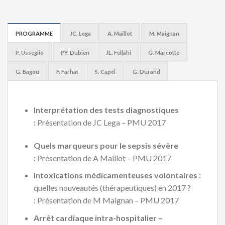
PROGRAMME
JC. Lega
A. Maillot
M. Maignan
P. Usseglio
PY. Dubien
JL. Fellahi
G. Marcotte
G. Bagou
F. Farhat
S. Capel
G. Durand
Interprétation des tests diagnostiques
:
Présentation de JC Lega – PMU 2017
Quels marqueurs pour le sepsis sévère
:
Présentation de A Maillot – PMU 2017
Intoxications médicamenteuses volontaires :
quelles nouveautés (thérapeutiques) en 2017 ?
: Présentation de M Maignan – PMU 2017
Arrêt cardiaque intra-hospitalier –