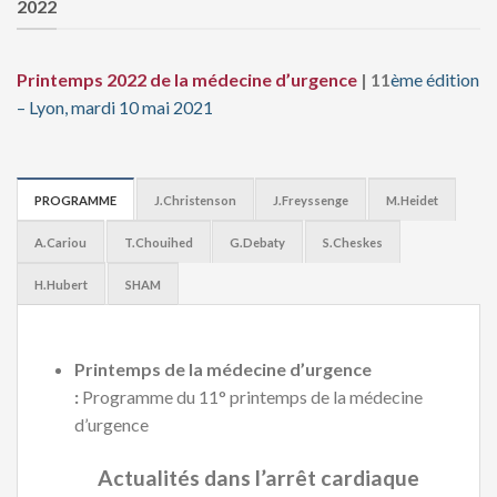
2022
Printemps
2022
de la
médecine d’urgence
| 11
ème
édition
– Lyon, mardi 10 mai 2021
PROGRAMME
J.Christenson
J.Freyssenge
M.Heidet
A.Cariou
T.Chouihed
G.Debaty
S.Cheskes
H.Hubert
SHAM
Printemps de la médecine d’urgence
:
Programme du 11° printemps de la médecine
d’urgence
Actualités dans l’arrêt cardiaque