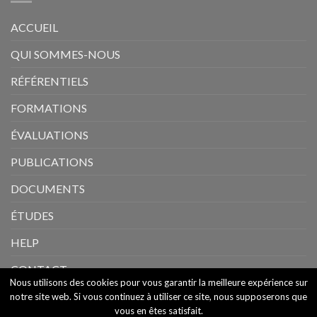
ACCUEIL
QUI SOMMES-NOUS
RÉFÉRENTIELS
FORMATIONS
ÉVALUATIONS
PUBLICATIONS
DOCUMENTS
ÉTUDES
HELP
CONTACT
Nous utilisons des cookies pour vous garantir la meilleure expérience sur
notre site web. Si vous continuez à utiliser ce site, nous supposerons que
vous en êtes satisfait.
Copyright 2026 ©
RESUVAL
Tous droits réservés |
Mentions