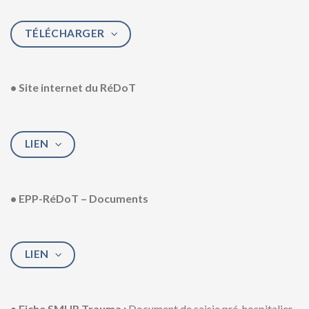
TÉLÉCHARGER
• Site internet du RéDoT
LIEN
• EPP-RéDoT – Documents
LIEN
• Fiche SMUR Trauma :
Document de saisie pré-hospitalier