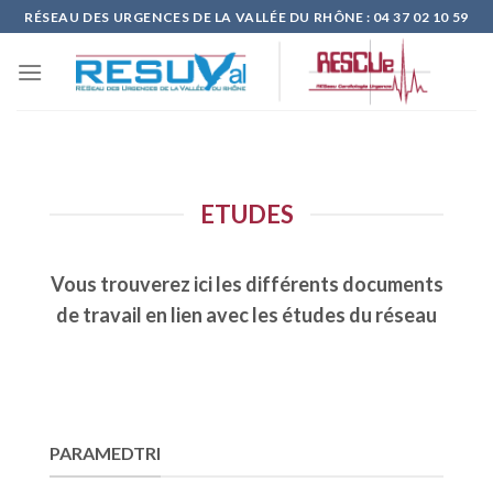
Skip
RÉSEAU DES URGENCES DE LA VALLÉE DU RHÔNE : 04 37 02 10 59
to
content
ETUDES
Vous trouverez ici les différents documents
de travail en lien avec les études du réseau
PARAMEDTRI